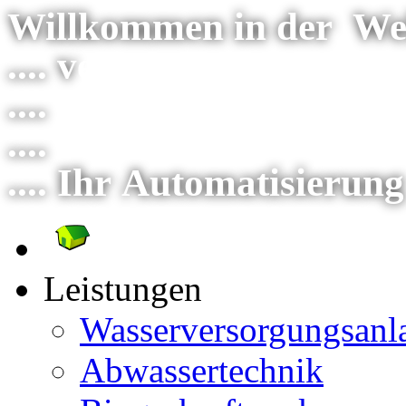
Willkommen in der Wel
.... v
erlassen Sie sich a
....
wir gestalten gemei
....
vom Konzept bis hin
.... Ihr Automatisierung
Leistungen
Wasserversorgungsanl
Abwassertechnik